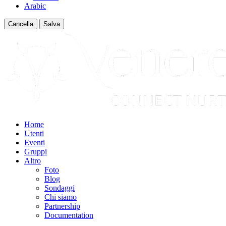
Arabic
Cancella
Salva
Home
Utenti
Eventi
Gruppi
Altro
Foto
Blog
Sondaggi
Chi siamo
Partnership
Documentation