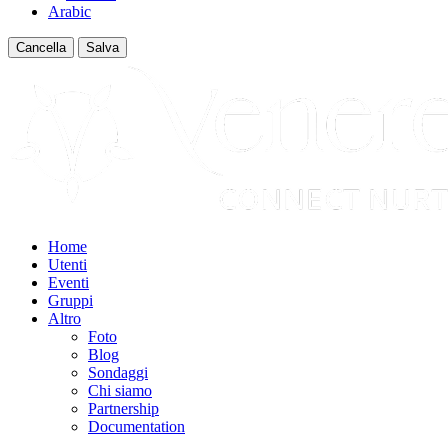
Arabic
Cancella
Salva
Home
Utenti
Eventi
Gruppi
Altro
Foto
Blog
Sondaggi
Chi siamo
Partnership
Documentation