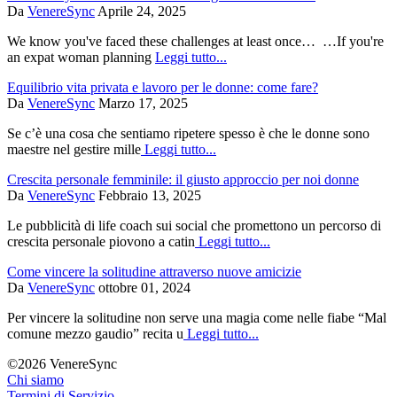
Da
VenereSync
Aprile 24, 2025
We know you've faced these challenges at least once… …If you're
an expat woman planning
Leggi tutto...
Equilibrio vita privata e lavoro per le donne: come fare?
Da
VenereSync
Marzo 17, 2025
Se c’è una cosa che sentiamo ripetere spesso è che le donne sono
maestre nel gestire mille
Leggi tutto...
Crescita personale femminile: il giusto approccio per noi donne
Da
VenereSync
Febbraio 13, 2025
Le pubblicità di life coach sui social che promettono un percorso di
crescita personale piovono a catin
Leggi tutto...
Come vincere la solitudine attraverso nuove amicizie
Da
VenereSync
ottobre 01, 2024
Per vincere la solitudine non serve una magia come nelle fiabe “Mal
comune mezzo gaudio” recita u
Leggi tutto...
©2026 VenereSync
Chi siamo
Termini di Servizio